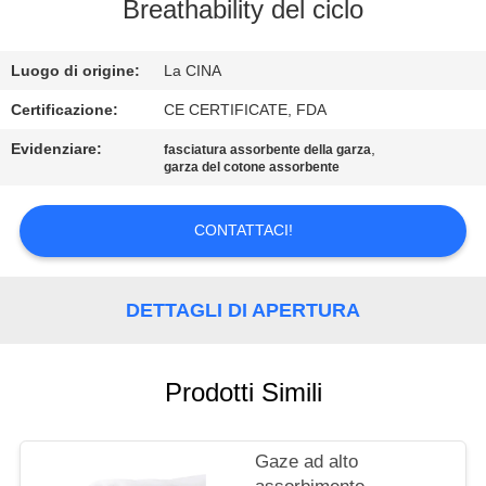
CONTROLLO
Breathability del ciclo
DI
Luogo di origine:
La CINA
QUALITÀ
Certificazione:
CE CERTIFICATE, FDA
CONTATTICI
Evidenziare:
,
fasciatura assorbente della garza
garza del cotone assorbente
RICHIEDA
CONTATTACI!
UNA
CITAZIONE
DETTAGLI DI APERTURA
MAPPA
DEL
Prodotti Simili
SITO
Gaze ad alto