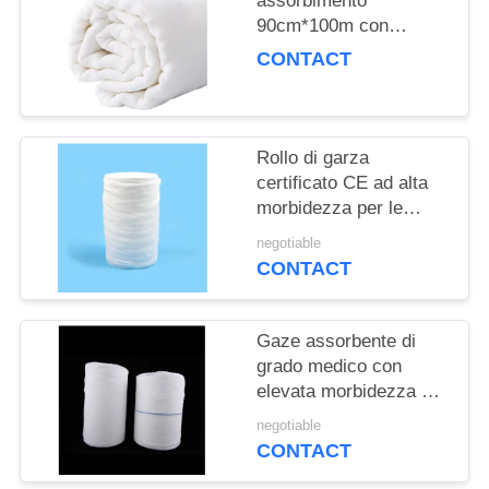
assorbimento
PRIVACY
90cm*100m con
POLICY
elevata traspirabilità e
CONTACT
assorbimento
Rollo di garza
certificato CE ad alta
morbidezza per le
opzioni di trattamento
negotiable
medico
CONTACT
Gaze assorbente di
grado medico con
elevata morbidezza e
tessuto di cotone
negotiable
CONTACT