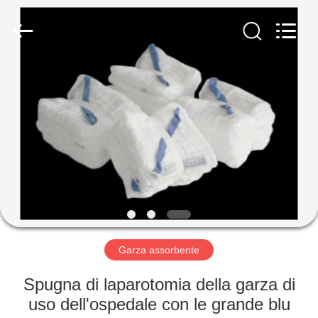
Medical
Device
Co.,Ltd.
All
Rights
Reserved.
Developed
by
CASA
ECER
PRODOTTI
CIRCA
NOI
GIRO
DELLA
Garza assorbente
FABBRICA
Spugna di laparotomia della garza di
uso dell'ospedale con le grande blu