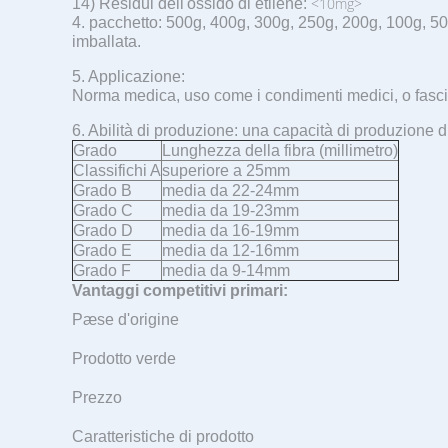
<10mg>
14) Residui dell'ossido di etilene:
4. pacchetto: 500g, 400g, 300g, 250g, 200g, 100g, 50g
imballata.
5. Applicazione:
Norma medica, uso come i condimenti medici, o fascia
6. Abilità di produzione: una capacità di produzione 
Grado
Lunghezza della fibra (millimetro)
Classifichi A
superiore a 25mm
Grado B
media da 22-24mm
Grado C
media da 19-23mm
Grado D
media da 16-19mm
Grado E
media da 12-16mm
Grado F
media da 9-14mm
Vantaggi competitivi primari:
Pæse d'origine
Prodotto verde
Prezzo
Caratteristiche di prodotto