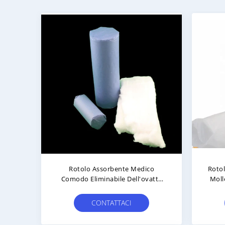
Rotolo Assorbente Medico
Roto
Comodo Eliminabile Dell'ovatta
Moll
Per Uso Dell'ospedale
T
CONTATTACI