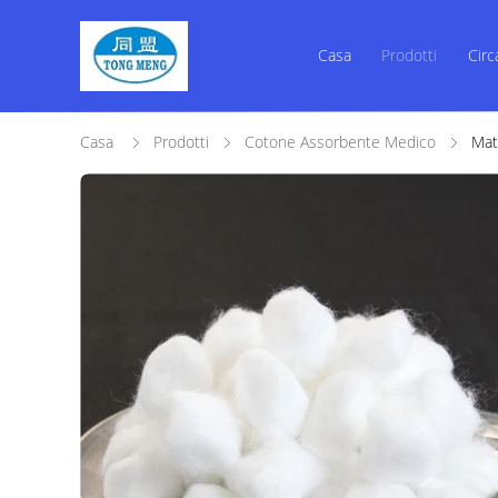
Casa
Prodotti
Circ
Casa
Prodotti
Cotone Assorbente Medico
Mat