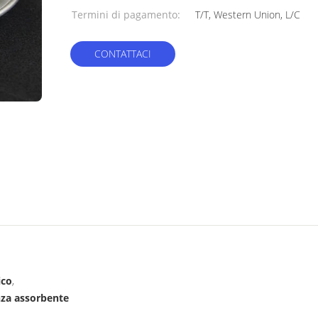
Termini di pagamento:
T/T, Western Union, L/C
CONTATTACI
ico
,
nza assorbente