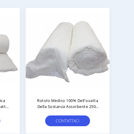
ica
Rotolo Medico 100% Dell'ovatta
vatta
Della Sostanza Assorbente 250g
rile
Con Il Certificato Del CE
CONTATTACI