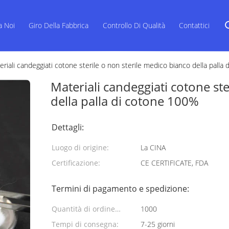
a Noi
Giro Della Fabbrica
Controllo Di Qualità
Contattici
eriali candeggiati cotone sterile o non sterile medico bianco della palla
Materiali candeggiati cotone st
della palla di cotone 100%
Dettagli:
Luogo di origine:
La CINA
Certificazione:
CE CERTIFICATE, FDA
Termini di pagamento e spedizione:
Quantità di ordine
1000
minimo:
Tempi di consegna:
7-25 giorni