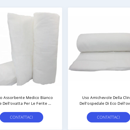
lo Assorbente Medico Bianco
Uso Amichevole Della Clin
e Dell'ovatta Per Le Ferite Di
Dell'ospedale Di Eco Dell'o
amponamento Di Pulizia
Medica Assorbente Pura Ste
Bianca
CONTATTACI
CONTATTACI