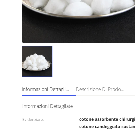
Informazioni Dettagliate
Descrizione Di Prodotto
Informazioni Dettagliate
cotone assorbente chirurg
Evidenziare:
cotone candeggiato sosta