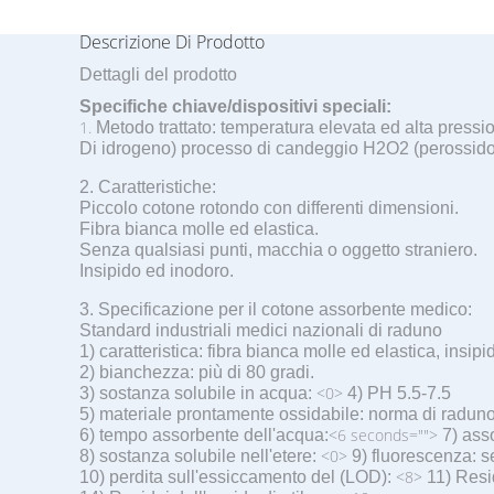
Descrizione Di Prodotto
Dettagli del prodotto
Specifiche chiave/dispositivi speciali:
1.
Metodo trattato: temperatura elevata ed alta pressi
Di idrogeno) processo di candeggio H2O2 (perossido
2. Caratteristiche:
Piccolo cotone rotondo con differenti dimensioni.
Fibra bianca molle ed elastica.
Senza qualsiasi punti, macchia o oggetto straniero.
Insipido ed inodoro.
3. Specificazione per il cotone assorbente medico:
Standard industriali medici nazionali di raduno
1) caratteristica: fibra bianca molle ed elastica, insip
2) bianchezza: più di 80 gradi.
<0>
3) sostanza solubile in acqua:
4) PH 5.5-7.5
5) materiale prontamente ossidabile: norma di radun
<6 seconds="">
6) tempo assorbente dell'acqua:
7) ass
<0>
8) sostanza solubile nell'etere:
9) fluorescenza: 
<8>
10) perdita sull'essiccamento del (LOD):
11) Resi