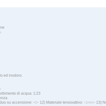
one
.
ido ed inodoro.
o
orbimento di acqua: 1:23
senza
<0>
<2mm>
duo su accensione:
12) Materiale tensioattivo:
13) N