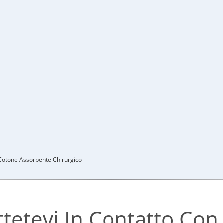
Cotone Assorbente Chirurgico
tetevi In ​​contatto Con