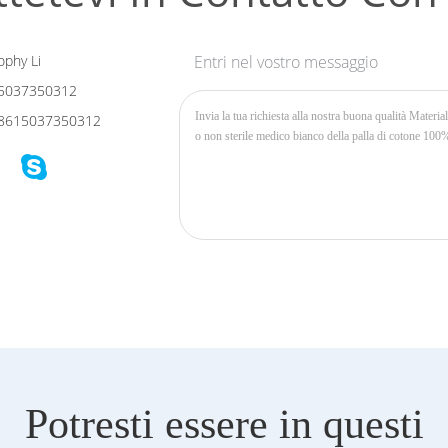
phy Li
Entri nel vostro messaggio
5037350312
8615037350312
Potresti essere in questi