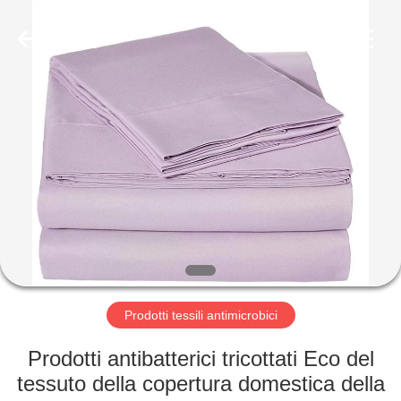
Copyright
©
2020
-
2025
disposablemedical-
products.com.
All
CASA
Rights
Reserved.
Developed
by
ECER
PRODOTTI
CIRCA
NOI
GIRO
DELLA
Prodotti tessili antimicrobici
FABBRICA
Prodotti antibatterici tricottati Eco del
tessuto della copertura domestica della