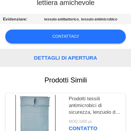
CONTROLLO
lettiera amichevole
DI
Evidenziare:
,
QUALITÀ
tessuto antibatterico
tessuto antimicrobico
CONTATTACI!
CONTATTICI
RICHIEDA
DETTAGLI DI APERTURA
UNA
CITAZIONE
Prodotti Simili
Prodotti tessili
antimicrobici di
sicurezza, lenzuolo del
tessuto tricottato
MOQ:1000 pc
cotone antibatterico
CONTATTO