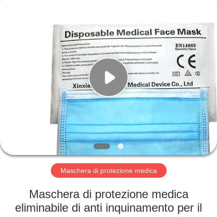
Medical
Device
Co.,Ltd.
All
Rights
Reserved.
Developed
by
CASA
ECER
PRODOTTI
CIRCA
NOI
GIRO
DELLA
Maschera di protezione medica
FABBRICA
Maschera di protezione medica
eliminabile di anti inquinamento per il