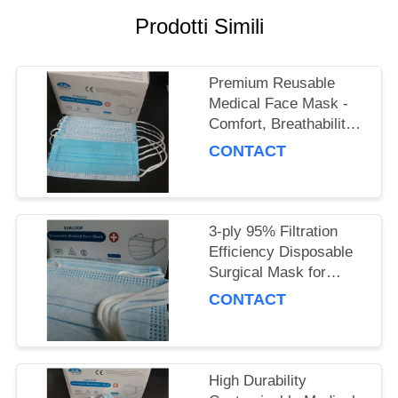
PRIVACY
Prodotti Simili
POLICY
Premium Reusable
Medical Face Mask -
Comfort, Breathability
& Reusability
CONTACT
Guaranteed
3-ply 95% Filtration
Efficiency Disposable
Surgical Mask for
Adults, Polypropylene
CONTACT
Material
High Durability