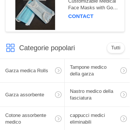
Customizable Medical
Face Masks with Good
Breathability
CONTACT
Categorie popolari
Tutti
Tampone medico
Garza medica Rolls
della garza
Nastro medico della
Garza assorbente
fasciatura
Cotone assorbente
cappucci medici
medico
eliminabili