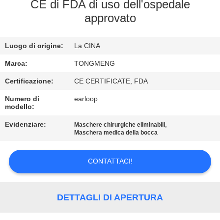
CONTROLLO
CE di FDA di uso dell'ospedale
approvato
DI
QUALITÀ
Luogo di origine:
La CINA
CONTATTICI
Marca:
TONGMENG
Certificazione:
CE CERTIFICATE, FDA
RICHIEDA
Numero di
earloop
modello:
UNA
Evidenziare:
,
Maschere chirurgiche eliminabili
CITAZIONE
Maschera medica della bocca
MAPPA
CONTATTACI!
DEL
SITO
DETTAGLI DI APERTURA