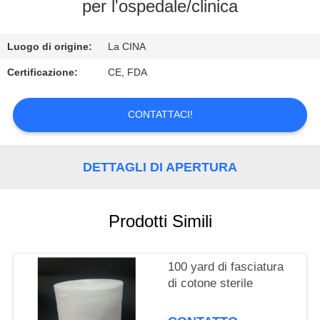
CONTROLLO
per l'ospedale/clinica
DI
Luogo di origine:
La CINA
QUALITÀ
Certificazione:
CE, FDA
CONTATTICI
CONTATTACI!
RICHIEDA
UNA
DETTAGLI DI APERTURA
CITAZIONE
Prodotti Simili
100 yard di fasciatura
di cotone sterile