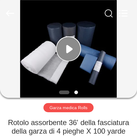
della
garza
fornitore.
Copyright
©
2020
-
2025
CASA
disposablemedical-
products.com.
All
Rights
Reserved.
PRODOTTI
Developed
by
ECER
CIRCA
NOI
GIRO
DELLA
Garza medica Rolls
FABBRICA
Rotolo assorbente 36' della fasciatura
della garza di 4 pieghe X 100 yarde