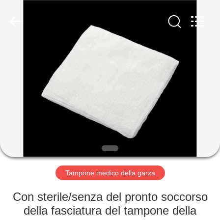
Tianhong
Medical
Device
Co.,Ltd.
All
Rights
Reserved.
Developed
CASA
by
ECER
PRODOTTI
CIRCA
NOI
GIRO
DELLA
Tampone medico della garza
FABBRICA
Con sterile/senza del pronto soccorso
della fasciatura del tampone della