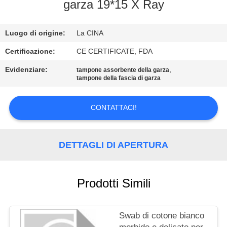
CONTROLLO
garza 19*15 X Ray
DI
Luogo di origine:
La CINA
QUALITÀ
Certificazione:
CE CERTIFICATE, FDA
CONTATTICI
Evidenziare:
,
tampone assorbente della garza
tampone della fascia di garza
RICHIEDA
CONTATTACI!
UNA
CITAZIONE
DETTAGLI DI APERTURA
MAPPA
DEL
Prodotti Simili
SITO
Swab di cotone bianco