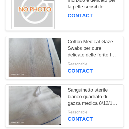
morbido e delicato per
PRIVACY
la pelle sensibile
POLICY
CONTACT
Cotton Medical Gaze
Swabs per cure
delicate delle ferite ISO
certificato
Reasonable
CONTACT
Sanguinetto sterile
bianco quadrato di
gazza medica 8/12/16
Ply Absorbente
Reasonable
100pcs/sacco
CONTACT