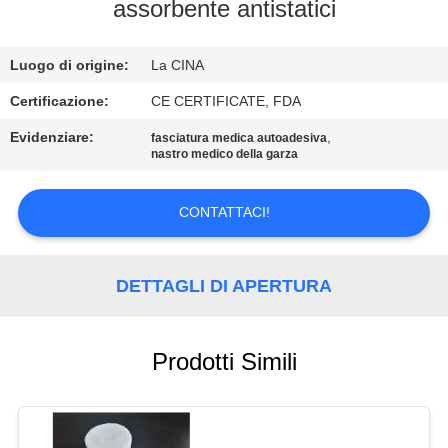
CONTROLLO
assorbente antistatici
DI
Luogo di origine:
La CINA
QUALITÀ
Certificazione:
CE CERTIFICATE, FDA
CONTATTICI
Evidenziare:
,
fasciatura medica autoadesiva
nastro medico della garza
RICHIEDA
CONTATTACI!
UNA
CITAZIONE
DETTAGLI DI APERTURA
MAPPA
DEL
Prodotti Simili
SITO