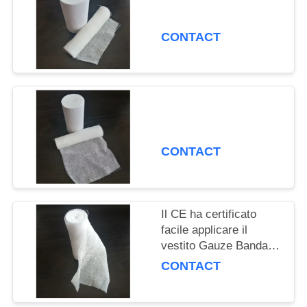
PRIVACY
POLICY
CONTACT
CONTACT
Il CE ha certificato
facile applicare il
vestito Gauze Bandage
Roll medico dalla
CONTACT
fasciatura