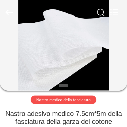
Medical
Device
Co.,Ltd.
All
Rights
Reserved.
Developed
by
CASA
ECER
PRODOTTI
CIRCA
NOI
GIRO
DELLA
Nastro medico della fasciatura
FABBRICA
Nastro adesivo medico 7.5cm*5m della
fasciatura della garza del cotone