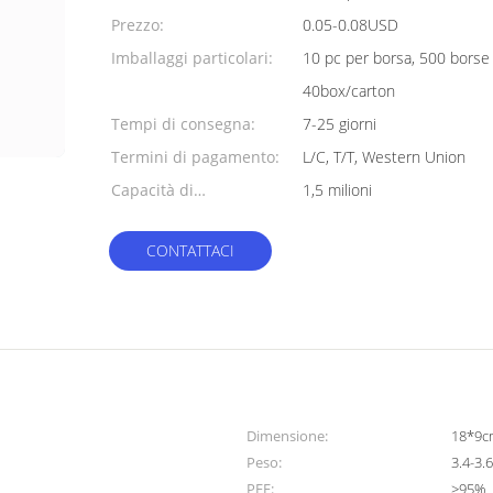
minimo:
Prezzo:
0.05-0.08USD
Imballaggi particolari:
10 pc per borsa, 500 borse
40box/carton
Tempi di consegna:
7-25 giorni
Termini di pagamento:
L/C, T/T, Western Union
Capacità di
1,5 milioni
alimentazione:
CONTATTACI
Dimensione:
18*9c
Peso:
3.4-3.
PFE:
≥95%