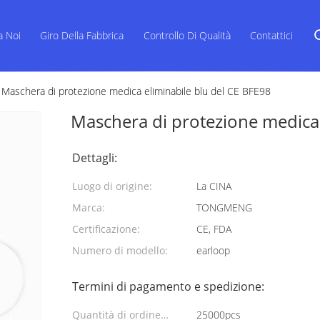
a Noi
Giro Della Fabbrica
Controllo Di Qualità
Contattici
Maschera di protezione medica eliminabile blu del CE BFE98
Maschera di protezione medica 
Dettagli:
Luogo di origine:
La CINA
Marca:
TONGMENG
Certificazione:
CE, FDA
Numero di modello:
earloop
Termini di pagamento e spedizione:
Quantità di ordine
25000pcs