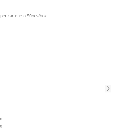
 per cartone o 50pcs/box,
m
6g