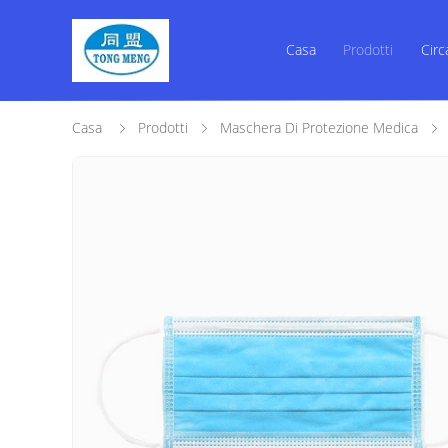
Casa
Prodotti
Circ
Casa
Prodotti
Maschera Di Protezione Medica