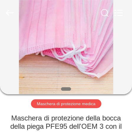
Medical
Device
Co.,Ltd.
All
Rights
Reserved.
Developed
by
CASA
ECER
PRODOTTI
CIRCA
NOI
GIRO
DELLA
Maschera di protezione medica
FABBRICA
Maschera di protezione della bocca
della piega PFE95 dell'OEM 3 con il