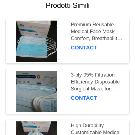
PRIVACY
Prodotti Simili
POLICY
Premium Reusable
Medical Face Mask -
Comfort, Breathability
& Reusability
CONTACT
Guaranteed
3-ply 95% Filtration
Efficiency Disposable
Surgical Mask for
Adults, Polypropylene
CONTACT
Material
High Durability
Customizable Medical