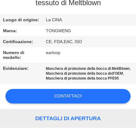
CONTROLLO
tessuto di Meltblown
DI
Luogo di origine:
La CINA
QUALITÀ
Marca:
TONGMENG
CONTATTICI
Certificazione:
CE, FDA,EAC, ISO
Numero di
earloop
modello:
RICHIEDA
UNA
Evidenziare:
,
Maschera di protezione della bocca di MeltBlown
,
Maschera di protezione della bocca dell'OEM
CITAZIONE
Maschera di protezione della bocca PFE95
CONTATTACI!
MAPPA
DEL
SITO
DETTAGLI DI APERTURA