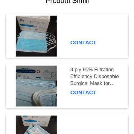
Prodotti Simili
PRIVACY
POLICY
CONTACT
3-ply 95% Filtration
Efficiency Disposable
Surgical Mask for
Adults, Polypropylene
CONTACT
Material