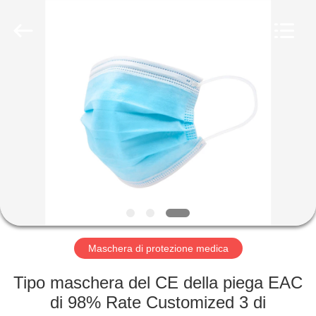
Medical
Device
Co.,Ltd.
All
Rights
Reserved.
Developed
by
CASA
ECER
PRODOTTI
CIRCA
NOI
GIRO
DELLA
Maschera di protezione medica
FABBRICA
Tipo maschera del CE della piega EAC
di 98% Rate Customized 3 di