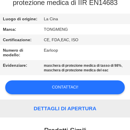
CONTROLLO
protezione medica di IIR EN14683
DI
Luogo di origine:
La Cina
QUALITÀ
Marca:
TONGMENG
CONTATTICI
Certificazione:
CE, FDA,EAC, ISO
Numero di
Earloop
modello:
RICHIEDA
UNA
Evidenziare:
,
maschera di protezione medica di tasso di 98%
maschera di protezione medica del eac
CITAZIONE
CONTATTACI!
MAPPA
DEL
DETTAGLI DI APERTURA
SITO