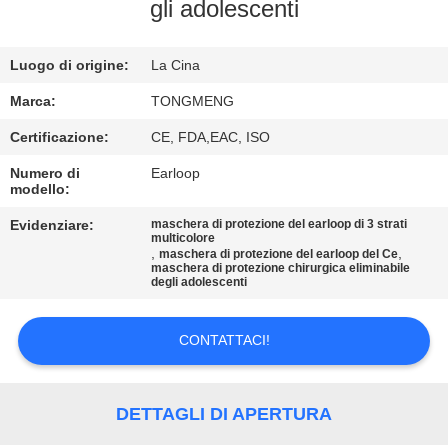
CONTROLLO
gli adolescenti
DI
Luogo di origine:
La Cina
QUALITÀ
Marca:
TONGMENG
CONTATTICI
Certificazione:
CE, FDA,EAC, ISO
Numero di
Earloop
modello:
RICHIEDA
UNA
Evidenziare:
maschera di protezione del earloop di 3 strati
multicolore
,
,
maschera di protezione del earloop del Ce
CITAZIONE
maschera di protezione chirurgica eliminabile
degli adolescenti
MAPPA
CONTATTACI!
DEL
SITO
DETTAGLI DI APERTURA