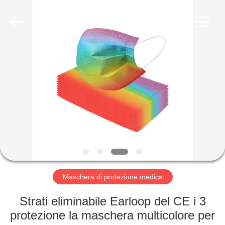
supplier.
Copyright
©
2020
-
2025
Xinxiang
Tianhong
CASA
Medical
Device
Co.,Ltd.
All
Rights
PRODOTTI
Reserved.
Developed
by
ECER
CIRCA
NOI
GIRO
DELLA
Maschera di protezione medica
FABBRICA
Strati eliminabile Earloop del CE i 3
protezione la maschera multicolore per