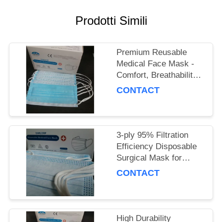
PRIVACY
POLICY
Prodotti Simili
Premium Reusable
Medical Face Mask -
Comfort, Breathability
& Reusability
CONTACT
Guaranteed
3-ply 95% Filtration
Efficiency Disposable
Surgical Mask for
Adults, Polypropylene
CONTACT
Material
High Durability