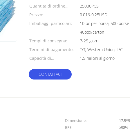
Quantità di ordine
25000PCS
minimo:
Prezzo:
0.016-0.25USD
Imballaggi particolari:
10 pc per borsa, 500 borse
40box/carton
Tempi di consegna:
7-25 giorni
Termini di pagamento:
T/T, Western Union, L/C
Capacità di
1,5 milioni al giorno
alimentazione:
CONTATTACI
Dimensione:
17.5*
BFE:
≥98%