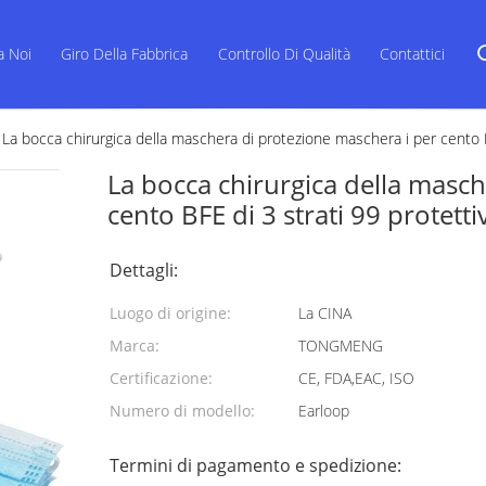
a Noi
Giro Della Fabbrica
Controllo Di Qualità
Contattici
La bocca chirurgica della maschera di protezione maschera i per cento BF
La bocca chirurgica della masch
cento BFE di 3 strati 99 protettiv
Dettagli:
Luogo di origine:
La CINA
Marca:
TONGMENG
Certificazione:
CE, FDA,EAC, ISO
Numero di modello:
Earloop
Termini di pagamento e spedizione: