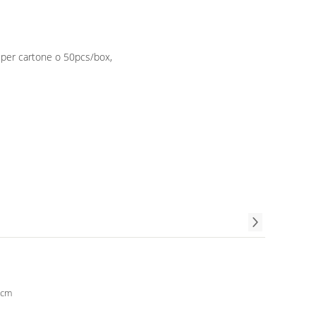
 per cartone o 50pcs/box,
9cm