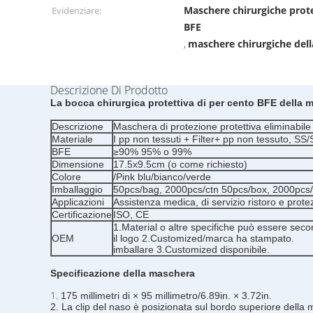
Maschere chirurgiche prote
Evidenziare:
BFE
maschere chirurgiche del
,
Descrizione Di Prodotto
La bocca chirurgica protettiva di per cento BFE della 
Descrizione
Maschera di protezione protettiva eliminabile
Materiale
I pp non tessuti + Filter+ pp non tessuto, SS
BFE
≥90% 95% o 99%
Dimensione
17.5x9.5cm (o come richiesto)
Colore
/Pink blu/bianco/verde
Imballaggio
50pcs/bag, 2000pcs/ctn 50pcs/box, 2000pcs/
Applicazioni
Assistenza medica, di servizio ristoro e prote
Certificazione
ISO, CE
1.Material o altre specifiche può essere secondo
OEM
il logo 2.Customized/marca ha stampato.
imballare 3.Customized disponibile.
Specificazione della maschera
1.
175 millimetri di × 95 millimetro/6.89in. × 3.72in.
2. La clip del naso è posizionata sul bordo superiore della 