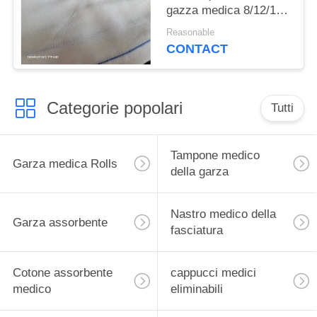
gazza medica 8/12/16
Ply Absorbente
Reasonable
100pcs/sacco
CONTACT
Categorie popolari
Tutti
Tampone medico
Garza medica Rolls
della garza
Nastro medico della
Garza assorbente
fasciatura
Cotone assorbente
cappucci medici
medico
eliminabili