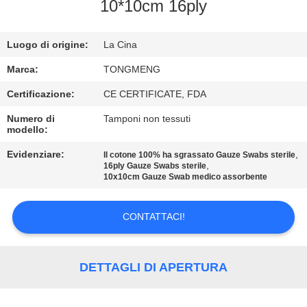
CONTROLLO
10*10cm 16ply
DI
Luogo di origine:
La Cina
QUALITÀ
Marca:
TONGMENG
CONTATTICI
Certificazione:
CE CERTIFICATE, FDA
Numero di
Tamponi non tessuti
modello:
RICHIEDA
UNA
Evidenziare:
,
Il cotone 100% ha sgrassato Gauze Swabs sterile
,
16ply Gauze Swabs sterile
CITAZIONE
10x10cm Gauze Swab medico assorbente
CONTATTACI!
MAPPA
DEL
SITO
DETTAGLI DI APERTURA