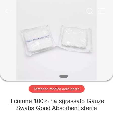
Medical
Device
Co.,Ltd.
All
Rights
Reserved.
Developed
by
CASA
ECER
PRODOTTI
CIRCA
NOI
GIRO
DELLA
Tampone medico della garza
FABBRICA
Il cotone 100% ha sgrassato Gauze
Swabs Good Absorbent sterile