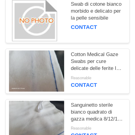
PRIVACY
Swab di cotone bianco
POLICY
morbido e delicato per
la pelle sensibile
CONTACT
Cotton Medical Gaze
Swabs per cure
delicate delle ferite ISO
certificato
Reasonable
CONTACT
Sanguinetto sterile
bianco quadrato di
gazza medica 8/12/16
Ply Absorbente
Reasonable
100pcs/sacco