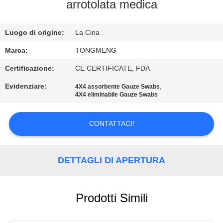
CONTROLLO
arrotolata medica
DI
Luogo di origine:
La Cina
QUALITÀ
Marca:
TONGMENG
CONTATTICI
Certificazione:
CE CERTIFICATE, FDA
Evidenziare:
,
4X4 assorbente Gauze Swabs
4X4 eliminabile Gauze Swabs
RICHIEDA
UNA
CONTATTACI!
CITAZIONE
DETTAGLI DI APERTURA
MAPPA
DEL
SITO
Prodotti Simili