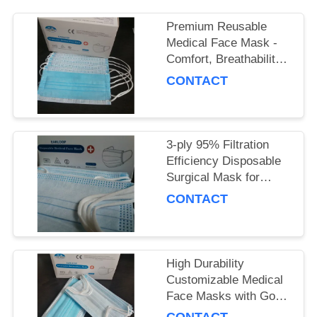
PRIVACY
POLICY
Premium Reusable
Medical Face Mask -
Comfort, Breathability
& Reusability
CONTACT
Guaranteed
3-ply 95% Filtration
Efficiency Disposable
Surgical Mask for
Adults, Polypropylene
CONTACT
Material
High Durability
Customizable Medical
Face Masks with Good
Breathability