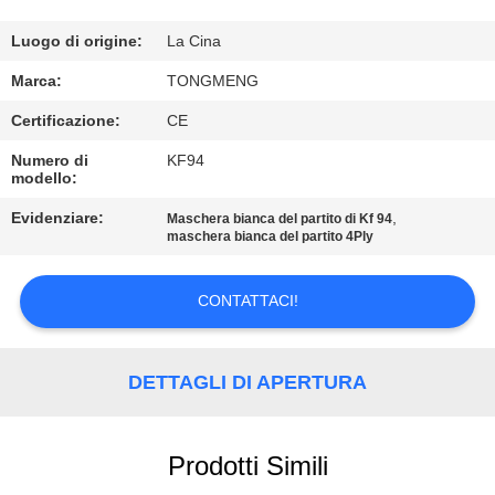
CONTROLLO
DI
Luogo di origine:
La Cina
QUALITÀ
Marca:
TONGMENG
Certificazione:
CE
CONTATTICI
Numero di
KF94
modello:
RICHIEDA
Evidenziare:
,
Maschera bianca del partito di Kf 94
maschera bianca del partito 4Ply
UNA
CITAZIONE
CONTATTACI!
MAPPA
DETTAGLI DI APERTURA
DEL
SITO
Prodotti Simili