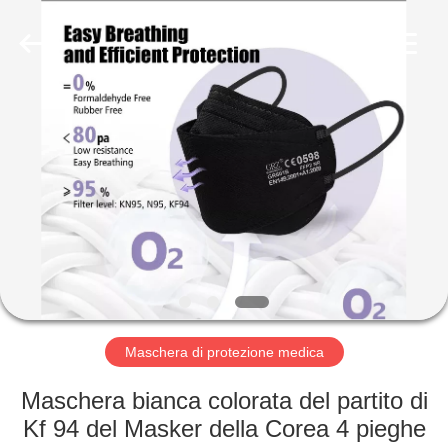
Medical
Device
Co.,Ltd.
All
Rights
Reserved.
Developed
by
CASA
ECER
PRODOTTI
CIRCA
NOI
GIRO
DELLA
Maschera di protezione medica
FABBRICA
Maschera bianca colorata del partito di
Kf 94 del Masker della Corea 4 pieghe