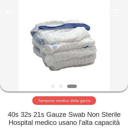
del
cotone
supplier.
Copyright
©
2020
-
2025
CASA
Xinxiang
Tianhong
Medical
Device
Co.,Ltd.
PRODOTTI
All
Rights
Reserved.
Developed
by
CIRCA
ECER
NOI
GIRO
DELLA
Tampone medico della garza
FABBRICA
40s 32s 21s Gauze Swab Non Sterile
Hospital medico usano l'alta capacità