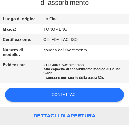
CONTROLLO
di assorbimento
DI
Luogo di origine:
La Cina
QUALITÀ
Marca:
TONGMENG
CONTATTICI
Certificazione:
CE, FDA,EAC, ISO
Numero di
spugna del rivestimento
modello:
RICHIEDA
UNA
Evidenziare:
,
21s Gauze Swab medico
Alta capacità di assorbimento medica di Gauze
Swab
CITAZIONE
,
tampone non sterile della garza 32s
MAPPA
CONTATTACI!
DEL
SITO
DETTAGLI DI APERTURA