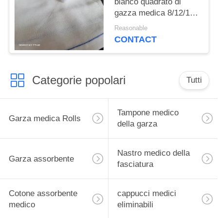
bianco quadrato di
gazza medica 8/12/16
Ply Absorbente
Reasonable
100pcs/sacco
CONTACT
Categorie popolari
Tutti
Tampone medico
Garza medica Rolls
della garza
Nastro medico della
Garza assorbente
fasciatura
Cotone assorbente
cappucci medici
medico
eliminabili