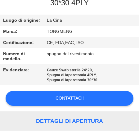
CONTROLLO
30*30 4PLY
DI
Luogo di origine:
La Cina
QUALITÀ
Marca:
TONGMENG
CONTATTICI
Certificazione:
CE, FDA,EAC, ISO
Numero di
spugna del rivestimento
modello:
RICHIEDA
UNA
Evidenziare:
,
Gauze Swab sterile 24*20
,
Spugna di laparotomia 4PLY
CITAZIONE
Spugna di laparotomia 30*30
CONTATTACI!
MAPPA
DEL
SITO
DETTAGLI DI APERTURA