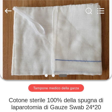
Tianhong
Medical
Device
Co.,Ltd.
All
Rights
Reserved.
Developed
CASA
by
ECER
PRODOTTI
CIRCA
NOI
GIRO
DELLA
Tampone medico della garza
FABBRICA
Cotone sterile 100% della spugna di
laparotomia di Gauze Swab 24*20