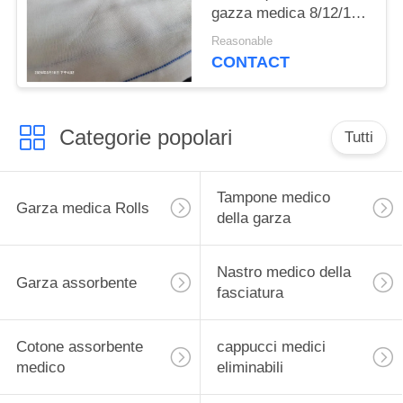
gazza medica 8/12/16
Ply Absorbente
Reasonable
100pcs/sacco
CONTACT
Categorie popolari
Tutti
Tampone medico
Garza medica Rolls
della garza
Nastro medico della
Garza assorbente
fasciatura
Cotone assorbente
cappucci medici
medico
eliminabili