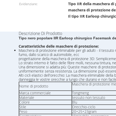
Tipo IIR della maschera di
Evidenziare:
maschera di protezione de
Il tipo IIR Earloop chirurg
Descrizione Di Prodotto
Tipo nero popolare IIR Earloop chirurgico Facemask del
Caratteristiche delle maschere di protezione:
Maschera di protezione eliminabile per gli adulti - il tessut
fumo, dallo scarico di automobile, ecc
progettazione della maschera di protezione 3D: Semplicemente
Lo strato interno è fatto delle fibre molli, nessuna tintura, 
Una dimensione si adatta più: Queste maschere di protezione 
uniformemente senza resistenza. La dimensione può essere reg
Alti cicli elastici dell'orecchio: La maschera eliminabile del
danneggia le vostre orecchie a lungo che durano e non faci
Maschera di protezione med
Nome di prodotto
Marca commerciale
Tongmeng
Materiale
tessuto non tessuto
Colore
Blu
Stile
Orecchio-ciclo
Peso
20+25+23gram