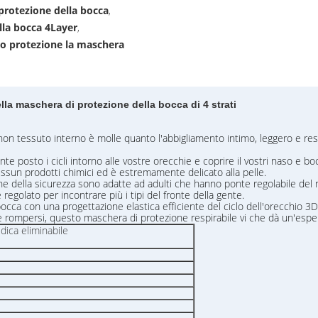
 protezione della bocca
,
lla bocca 4Layer
,
ico protezione la maschera
la maschera di protezione della bocca di 4 strati
o non tessuto interno è molle quanto l'abbigliamento intimo, leggero e res
 posto i cicli intorno alle vostre orecchie e coprire il vostri naso e 
nessun prodotti chimici ed è estremamente delicato alla pelle.
della sicurezza sono adatte ad adulti che hanno ponte regolabile del na
olato per incontrare più i tipi del fronte della gente.
la bocca con una progettazione elastica efficiente del ciclo dell'orecchio
le rompersi, questo maschera di protezione respirabile vi che dà un'e
ica eliminabile