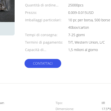
Quantità di ordine
25000pcs
minimo:
Prezzo:
0.009-0.015USD
Imballaggi particolari:
10 pc per borsa, 500 borse
40box/carton
Tempi di consegna:
7-25 giorni
Termini di pagamento:
T/T, Western Union, L/C
Capacità di
1,5 milioni al giorno
alimentazione:
CONTATTACI
own
Tipo:
IIR
Dimensione:
17.5*