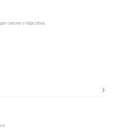
 per cartone o 50pcs/box,
9cm