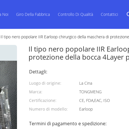
a Noi
Giro Della Fabbrica
Controllo Di Qualità
Contattici
Il tipo nero popolare IIR Earloop chirurgico della maschera di protezio
Il tipo nero popolare IIR Earloo
protezione della bocca 4Layer 
Dettagli:
Luogo di origine:
La Cina
Marca:
TONGMENG
Certificazione:
CE, FDA,EAC, ISO
Numero di modello:
Earloop
Termini di pagamento e spedizione: