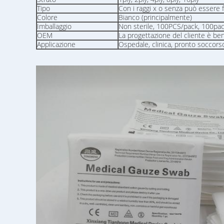
Tipo
Con i raggi x o senza può essere 
Colore
Bianco (principalmente)
Imballaggio
Non sterile, 100PCS/pack, 100pa
OEM
La progettazione del cliente è be
Applicazione
Ospedale, clinica, pronto soccorso,