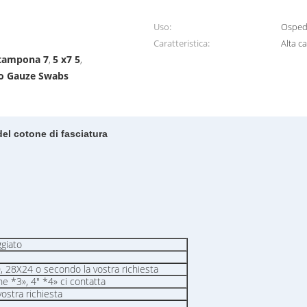
Uso:
Osped
Caratteristica:
Alta c
e tampona 7
5 x7 5
,
,
ato Gauze Swabs
del cotone di fasciatura
giato
 28X24 o secondo la vostra richiesta
ne *3», 4" *4» ci contatta
vostra richiesta