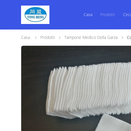
Casa
Prodotti
Circ
Casa
Prodotti
Tampone Medico Della Garza
Co