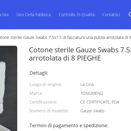
a Noi
Giro Della Fabbrica
Controllo Di Qualità
Contattici
tone sterile Gauze Swabs 7.5x7.5 di fasciatura una pulizia arrotolata di
Cotone sterile Gauze Swabs 7.5x
arrotolata di 8 PIEGHE
Dettagli:
Luogo di origine:
La Cina
Marca:
TONGMENG
Certificazione:
CE CERTIFICATE, FDA
Numero di modello:
Gauze Swabs
Termini di pagamento e spedizione: