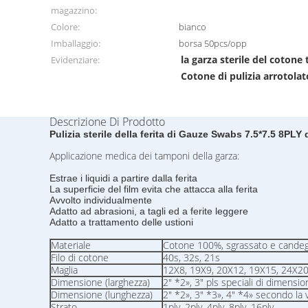
magazzino:
Colore:
bianco
Imballaggio:
borsa 50pcs/opp
la garza sterile del coton
Evidenziare:
Cotone di pulizia arrotol
Descrizione Di Prodotto
Pulizia sterile della ferita di Gauze Swabs 7.5*7.5 8PLY 
Applicazione medica dei tamponi della garza:
Estrae i liquidi a partire dalla ferita
La superficie del film evita che attacca alla ferita
Avvolto individualmente
Adatto ad abrasioni, a tagli ed a ferite leggere
Adatto a trattamento delle ustioni
Materiale
Cotone 100%, sgrassato e candeg
Filo di cotone
40s, 32s, 21s
Maglia
12X8, 19X9, 20X12, 19X15, 24X20,
Dimensione (larghezza)
2" *2», 3" pls speciali di dimensio
Dimensione (lunghezza)
2" *2», 3" *3», 4" *4» secondo la 
Strato
1ply, 2ply, 4ply, 8ply, 16ply