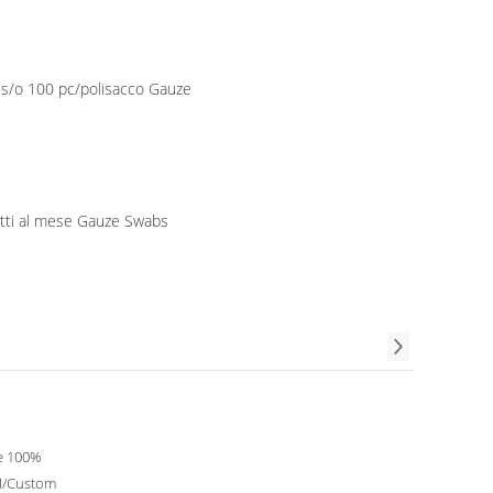
cs/o 100 pc/polisacco Gauze
tti al mese Gauze Swabs
e 100%
/Custom