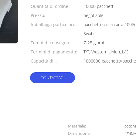
Quantità di ordine
10000 pacchetti
minimo:
Prezzo:
negotiable
Imballaggi particolari:
pacchetto della carta 100P
Swabs
Tempi di consegna:
7-25 giorni
Termini di pagamento:
T/T, Western Union, L/C
Capacità di
1000000 pacchetto/pacche
alimentazione:
CONTATTACI
Materiale:
coton
Dimensione:
4*4CM