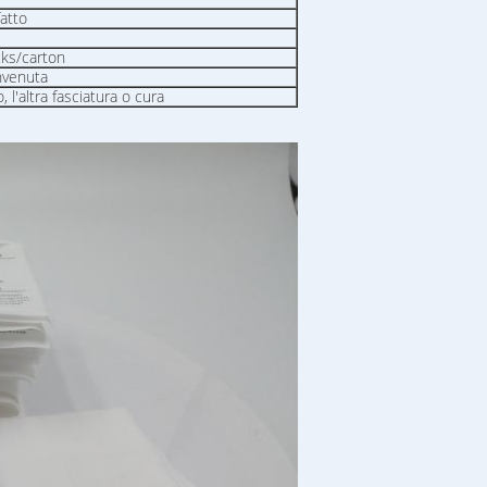
fatto
cks/carton
nvenuta
 l'altra fasciatura o cura